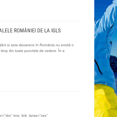
ALELE ROMÂNIEI DE LA IGLS
țării și asta deoarece în România nu există o
t timp din toate punctele de vedere. În a
r=”sky” img_link_large=”yes”