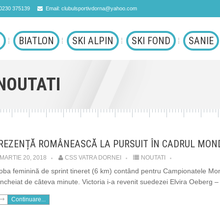
 0230 375139
Email: clubulsportivdorna@yahoo.com
A
BIATLON
SKI ALPIN
SKI FOND
SANIE
 NOUTATI
REZENȚĂ ROMÂNEASCĂ LA PURSUIT ÎN CADRUL MONDI
MARTIE 20, 2018
CSS VATRA DORNEI
NOUTATI
oba feminină de sprint tineret (6 km) contând pentru Campionatele Mondi
încheiat de câteva minute. Victoria i-a revenit suedezei Elvira Oeberg 
Continuare...