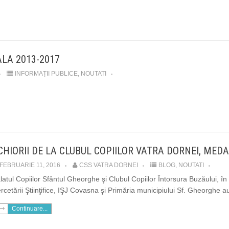
LA 2013-2017
INFORMAȚII PUBLICE
,
NOUTATI
CHIORII DE LA CLUBUL COPIILOR VATRA DORNEI, MED
FEBRUARIE 11, 2016
CSS VATRA DORNEI
BLOG
,
NOUTATI
latul Copiilor Sfântul Gheorghe şi Clubul Copiilor Întorsura Buzăului, în
rcetării Ştiinţifice, IŞJ Covasna şi Primăria municipiului Sf. Gheorghe a
Continuare...