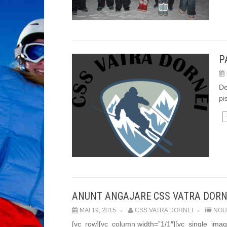
P
De
pi
ANUNT ANGAJARE CSS VATRA DORN
MAI 19, 2015
CSS VATRA DORNEI
NOU
[vc_row][vc_column width=”1/1″][vc_single_imag