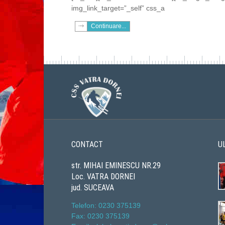
img_link_target=”_self” css_a
Continuare...
CONTACT
U
str. MIHAI EMINESCU NR.29
Loc. VATRA DORNEI
jud. SUCEAVA
Telefon: 0230 375139
Fax: 0230 375139