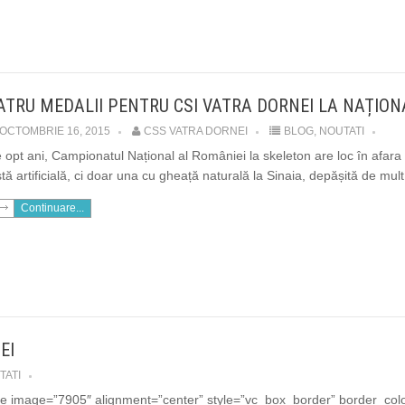
ATRU MEDALII PENTRU CSI VATRA DORNEI LA NAȚION
OCTOMBRIE 16, 2015
CSS VATRA DORNEI
BLOG
,
NOUTATI
 opt ani, Campionatul Național al României la skeleton are loc în afara 
stă artificială, ci doar una cu gheață naturală la Sinaia, depășită de mul
Continuare...
EI
TATI
e image=”7905″ alignment=”center” style=”vc_box_border” border_colo