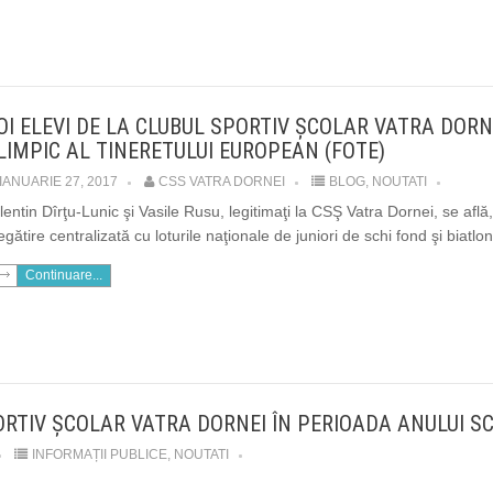
OI ELEVI DE LA CLUBUL SPORTIV ŞCOLAR VATRA DORN
LIMPIC AL TINERETULUI EUROPEAN (FOTE)
IANUARIE 27, 2017
CSS VATRA DORNEI
BLOG
,
NOUTATI
lentin Dîrţu-Lunic şi Vasile Rusu, legitimaţi la CSŞ Vatra Dornei, se află, 
egătire centralizată cu loturile naţionale de juniori de schi fond şi biatlon.
Continuare...
RTIV ŞCOLAR VATRA DORNEI ÎN PERIOADA ANULUI SC
INFORMAȚII PUBLICE
,
NOUTATI